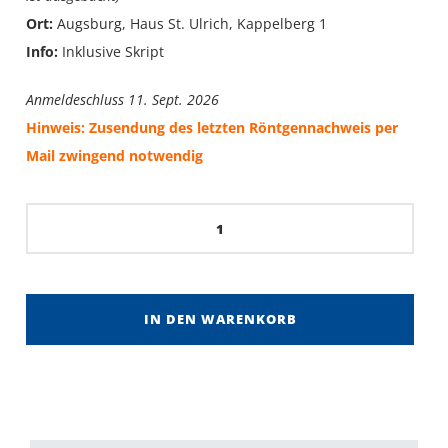
Ort:
Augsburg, Haus St. Ulrich, Kappelberg 1
Info:
Inklusive Skript
Anmeldeschluss 11. Sept. 2026
Hinweis: Zusendung des letzten Röntgennachweis per
Mail zwingend notwendig
Strahlenschutzkurs
ZMF
-
25.
IN DEN WARENKORB
Sept.
2026
Alternative:
Menge