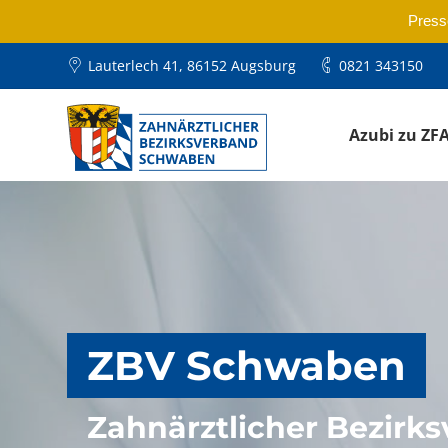
Press
Lauterlech 41, 86152 Augsburg
0821 343150
Azubi zu ZF
ZBV Schwaben
Zahnärztlicher Bezirk