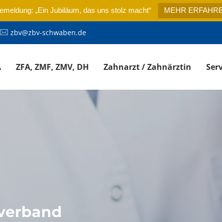
emeldung: „Ein Jubiläum, das uns stolz macht“
MEHR ERFAHR
zbv@zbv-schwaben.de
A
ZFA, ZMF, ZMV, DH
Zahnarzt / Zahnärztin
Serv
sverband